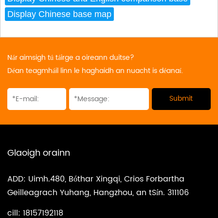
Nár aimsigh tú táirge a oireann duitse?
Déan teagmháil linn le haghaidh an nuacht is déanaí.
Glaoigh orainn
ADD: Uimh.480, Bóthar Xingqi, Crios Forbartha
Geilleagrach Yuhang, Hangzhou, an tSín. 311106
cill: 18157192118